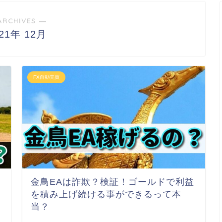
ARCHIVES ―
021年 12月
FX自動売買
破
金鳥EAは詐欺？検証！ゴールドで利益
を積み上げ続ける事ができるって本
当？