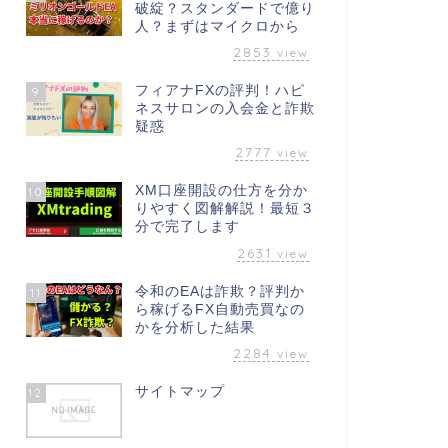
破綻？スタンダードで億り
人？まずはマイクロから
2853
view
フィアナFXの評判！ハピ
9
ネスサロンの入会金と詐欺
疑惑
2777
view
XM口座開設の仕方を分か
10
りやすく図解解説！最短３
分で完了します
2631
view
令和のEAは詐欺？評判か
11
ら稼げるFX自動売買なの
かを分析した結果
2284
view
サイトマップ
12