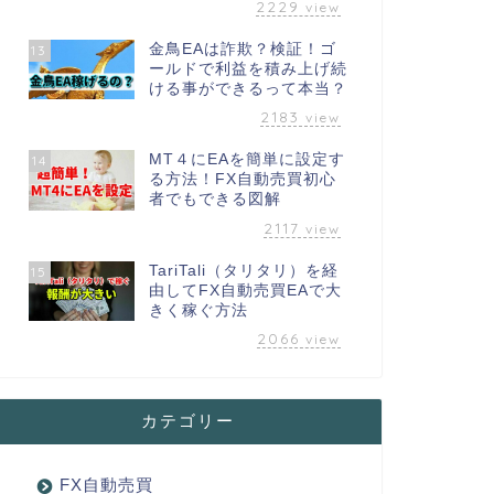
2229
view
金鳥EAは詐欺？検証！ゴ
13
ールドで利益を積み上げ続
ける事ができるって本当？
2183
view
MT４にEAを簡単に設定す
14
る方法！FX自動売買初心
者でもできる図解
2117
view
TariTali（タリタリ）を経
15
由してFX自動売買EAで大
きく稼ぐ方法
2066
view
カテゴリー
FX自動売買