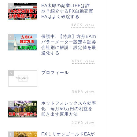
EA太郎の副業LIFEは詐
4
欺？紹介するFX自動売買
EAはよく破綻する
4609
view
保護中: 【特典】方舟EAの
5
パラーメーター設定を証券
会社別に解説！設定値を最
適化する
4190
view
プロフィール
6
3696
view
ホットフォレックスを効率
7
化！毎月50万円の利益を
叩き出す運用方法
3296
view
FXミリオンゴールドEAが
8