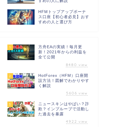
すめの人に解説
HFMトップアップボーナ
ス口座【初心者必見】おす
すめの人と選び方
方舟EAの実績！毎月更
1
新！2021年からの利益を
全て公開
8480
view
HotForex（HFM）口座開
2
設方法！図解でわかりやす
く解説
5606
view
ニュースキンはやばい？詐
3
欺？インプルーブで活動し
た過去を暴露
4922
view