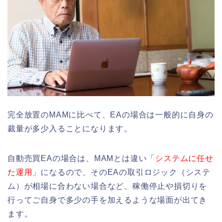
完全放置のMAMに比べて、EAの場合は一般的に自身の
裁量が多少入ることになります。
自動売買EAの場合は、MAMとは違い「
システムに任せ
た運用
」になるので、そのEAの取引ロジック（システ
ム）が相場に合わない場合など、稼働停止や損切りを
行ってご自身で多少の手を加えるような場面が出てき
ます。