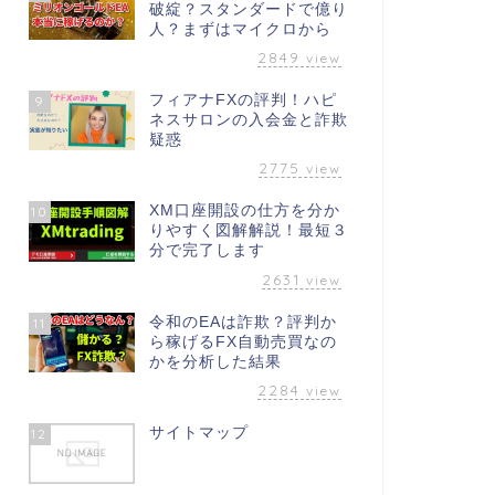
破綻？スタンダードで億り
人？まずはマイクロから
2849
view
フィアナFXの評判！ハピ
9
ネスサロンの入会金と詐欺
疑惑
2775
view
XM口座開設の仕方を分か
10
りやすく図解解説！最短３
分で完了します
2631
view
令和のEAは詐欺？評判か
11
ら稼げるFX自動売買なの
かを分析した結果
2284
view
サイトマップ
12