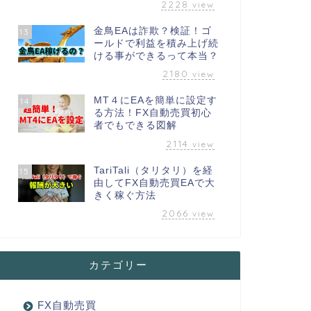
2228
view
金鳥EAは詐欺？検証！ゴ
13
ールドで利益を積み上げ続
ける事ができるって本当？
2180
view
MT４にEAを簡単に設定す
14
る方法！FX自動売買初心
者でもできる図解
2114
view
TariTali（タリタリ）を経
15
由してFX自動売買EAで大
きく稼ぐ方法
2066
view
カテゴリー
FX自動売買