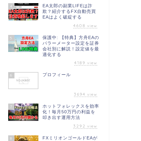
EA太郎の副業LIFEは詐
4
欺？紹介するFX自動売買
EAはよく破綻する
4608
view
保護中: 【特典】方舟EAの
5
パラーメーター設定を証券
会社別に解説！設定値を最
適化する
4189
view
プロフィール
6
3694
view
ホットフォレックスを効率
7
化！毎月50万円の利益を
叩き出す運用方法
3292
view
FXミリオンゴールドEAが
8