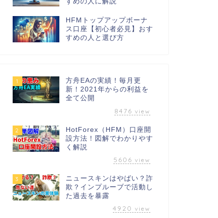
すめの人に解説
HFMトップアップボーナ
ス口座【初心者必見】おす
すめの人と選び方
方舟EAの実績！毎月更
1
新！2021年からの利益を
全て公開
8476
view
HotForex（HFM）口座開
2
設方法！図解でわかりやす
く解説
5606
view
ニュースキンはやばい？詐
3
欺？インプルーブで活動し
た過去を暴露
4920
view